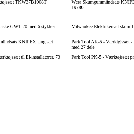
ktøjssæt TKW37B1008T
Wera Skumgummiindsats KNIPE
19780
taske GWT 20 med 6 stykker
Milwaukee Elektrikersæt skum 1
iindsats KNIPEX tang sæt
Park Tool AK-5 - Værktøjssæt - P
med 27 dele
ktøjssæt til El-installatører, 73
Park Tool PK-5 - Værktøjssæt pro