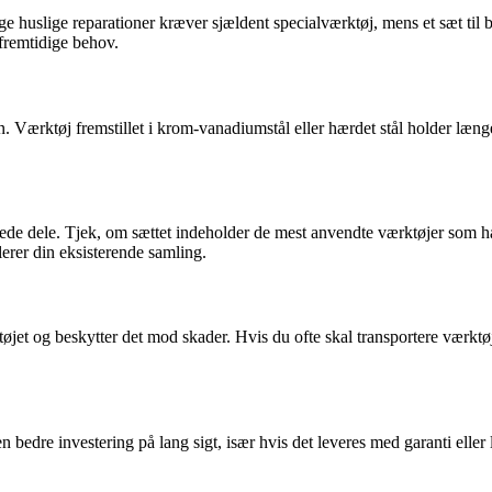
lige huslige reparationer kræver sjældent specialværktøj, mens et sæt til
fremtidige behov.
. Værktøj fremstillet i krom-vanadiumstål eller hærdet stål holder længe
drede dele. Tjek, om sættet indeholder de mest anvendte værktøjer som h
lerer din eksisterende samling.
rktøjet og beskytter det mod skader. Hvis du ofte skal transportere værkt
n bedre investering på lang sigt, især hvis det leveres med garanti eller