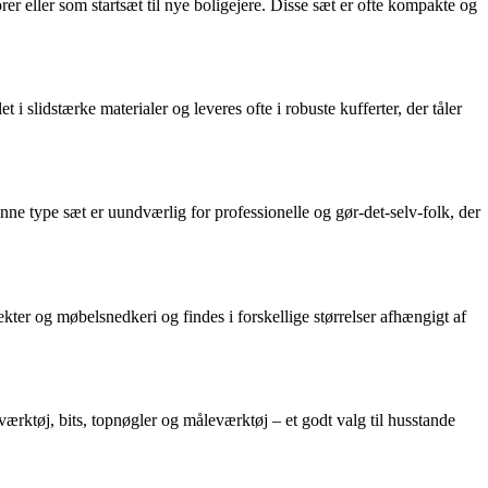
r eller som startsæt til nye boligejere. Disse sæt er ofte kompakte og
i slidstærke materialer og leveres ofte i robuste kufferter, der tåler
nne type sæt er uundværlig for professionelle og gør-det-selv-folk, der
ter og møbelsnedkeri og findes i forskellige størrelser afhængigt af
ærktøj, bits, topnøgler og måleværktøj – et godt valg til husstande