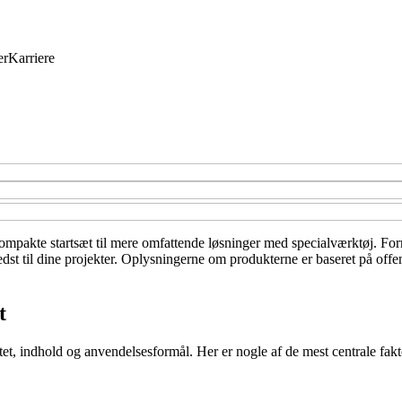
er
Karriere
ompakte startsæt til mere omfattende løsninger med specialværktøj. Form
dst til dine projekter. Oplysningerne om produkterne er baseret på offen
t
itet, indhold og anvendelsesformål. Her er nogle af de mest centrale fakt