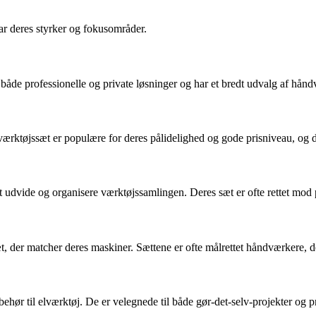
r deres styrker og fokusområder.
 både professionelle og private løsninger og har et bredt udvalg af hån
værktøjssæt er populære for deres pålidelighed og gode prisniveau, og d
vide og organisere værktøjssamlingen. Deres sæt er ofte rettet mod prof
t, der matcher deres maskiner. Sættene er ofte målrettet håndværkere, de
ehør til elværktøj. De er velegnede til både gør-det-selv-projekter og p