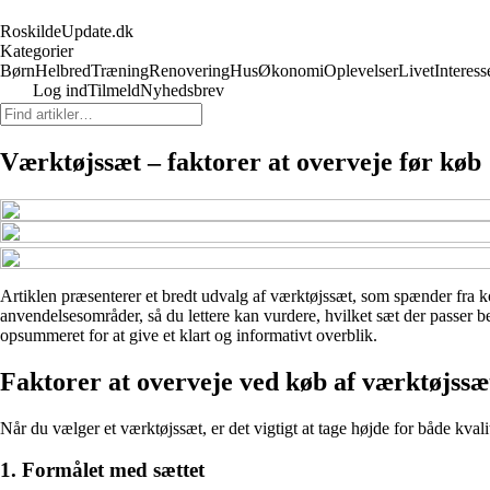
RoskildeUpdate.dk
Kategorier
Børn
Helbred
Træning
Renovering
Hus
Økonomi
Oplevelser
Livet
Interess
Log ind
Tilmeld
Nyhedsbrev
Værktøjssæt – faktorer at overveje før køb
Artiklen præsenterer et bredt udvalg af værktøjssæt, som spænder fra k
anvendelsesområder, så du lettere kan vurdere, hvilket sæt der passer be
opsummeret for at give et klart og informativt overblik.
Faktorer at overveje ved køb af værktøjssæ
Når du vælger et værktøjssæt, er det vigtigt at tage højde for både kval
1. Formålet med sættet