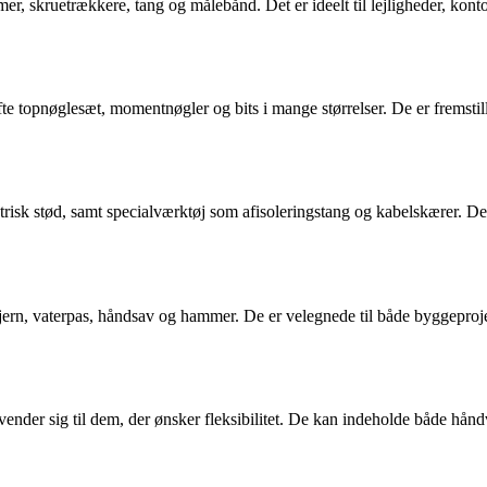
 skruetrækkere, tang og målebånd. Det er ideelt til lejligheder, kontore
e topnøglesæt, momentnøgler og bits i mange størrelser. De er fremstillet 
ktrisk stød, samt specialværktøj som afisoleringstang og kabelskærer. De
ern, vaterpas, håndsav og hammer. De er velegnede til både byggeprojek
nder sig til dem, der ønsker fleksibilitet. De kan indeholde både håndv