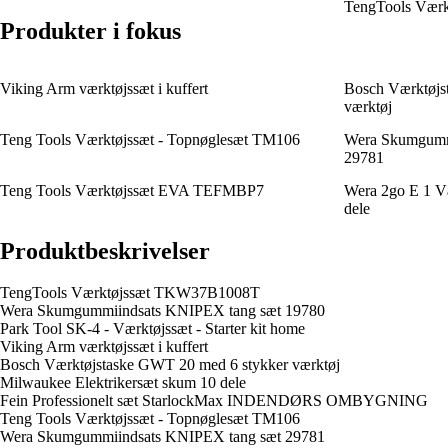
TengTools Vær
Produkter i fokus
Viking Arm værktøjssæt i kuffert
Bosch Værktøjs
værktøj
Teng Tools Værktøjssæt - Topnøglesæt TM106
Wera Skumgumm
29781
Teng Tools Værktøjssæt EVA TEFMBP7
Wera 2go E 1 Vær
dele
Produktbeskrivelser
TengTools Værktøjssæt TKW37B1008T
Wera Skumgummiindsats KNIPEX tang sæt 19780
Park Tool SK-4 - Værktøjssæt - Starter kit home
Viking Arm værktøjssæt i kuffert
Bosch Værktøjstaske GWT 20 med 6 stykker værktøj
Milwaukee Elektrikersæt skum 10 dele
Fein Professionelt sæt StarlockMax INDENDØRS OMBYGNING
Teng Tools Værktøjssæt - Topnøglesæt TM106
Wera Skumgummiindsats KNIPEX tang sæt 29781