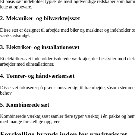
Et basis-sæt indeholder typisk de mest nødvendige redskaber som hammer,
lette at opbevare.
2. Mekaniker- og bilværktøjssæt
Disse sæt er designet til arbejde med biler og maskiner og indeholder oft
værkstedsmiljø.
3. Elektriker- og installationssæt
Et elektriker-sæt indeholder isolerede værktøjer, der beskytter mod ele
arbejder med elinstallationer.
4. Tømrer- og håndværkersæt
Disse sæt fokuserer på præcisionsværktøj til træarbejde, såsom stemmej
behov.
5. Kombinerede sæt
Kombinerede værktøjssæt samler flere typer værktøj i én pakke og henve
med mange forskellige opgaver.
Forskellige brands inden for værktøjssæt