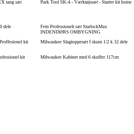
X tang sæt
Park Tool SK-4 - Værktøjssæt - Starter kit home
0 dele
Fein Professionelt sæt StarlockMax
INDENDØRS OMBYGNING
roffesionel kit
Milwaukee Slagtoppesæt I skum 1/2 k 32 dele
fessionel kit
Milwaukee Kabinet med 6 skuffer 117cm