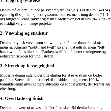
1. Vægt og tykkelse
Denim måles ofte i ounce pr. kvadratyard (oz/yd²). Let denim (5–8 oz)
egner sig til skjorter, kjoler og sommerbukser, mens tung denim (11–16
oz) bruges til jeans, jakker og tasker. Mellemvægtet denim (8–11 oz) er
et alsidigt valg til mange projekter.
2. Vævning og struktur
Denim er typisk vævet som en twill, hvor trådene danner et skråt
mønster. Klassisk “right-hand twill” giver et glat udtryk, mens “left-
hand twill” føles blødere. “Broken twill” kombinerer retningerne og
reducerer risikoen for vrid i stoffet.
3. Stretch og bevægelighed
Moderne denim indeholder ofte elastan for at give stræk og bedre
pasform. Stretch-denim er ideel til tætsiddende tøj, mens 100 %
bomuldsdenim giver et mere autentisk og robust udtryk, der former sig
efter brug.
4. Overflade og finish
Denim kan være rå (u-vasket) eller forvasket. Rå denim falmer og