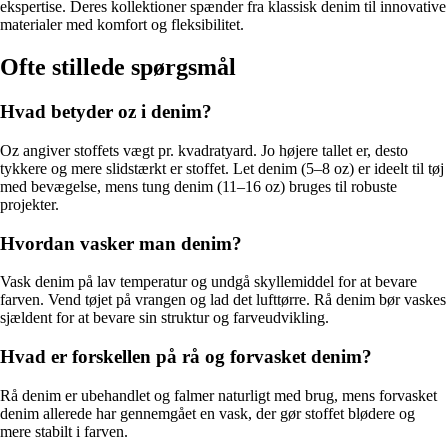
ekspertise. Deres kollektioner spænder fra klassisk denim til innovative
materialer med komfort og fleksibilitet.
Ofte stillede spørgsmål
Hvad betyder oz i denim?
Oz angiver stoffets vægt pr. kvadratyard. Jo højere tallet er, desto
tykkere og mere slidstærkt er stoffet. Let denim (5–8 oz) er ideelt til tøj
med bevægelse, mens tung denim (11–16 oz) bruges til robuste
projekter.
Hvordan vasker man denim?
Vask denim på lav temperatur og undgå skyllemiddel for at bevare
farven. Vend tøjet på vrangen og lad det lufttørre. Rå denim bør vaskes
sjældent for at bevare sin struktur og farveudvikling.
Hvad er forskellen på rå og forvasket denim?
Rå denim er ubehandlet og falmer naturligt med brug, mens forvasket
denim allerede har gennemgået en vask, der gør stoffet blødere og
mere stabilt i farven.