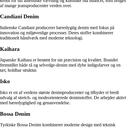
kendt for sin autentiske vævning og klassiske blå nuancer, som bruges
af mange jeansproducenter verden over.
Candiani Denim
Italienske Candiani producerer bæredygtig denim med fokus på
innovation og miljøvenlige processer. Deres stoffer kombinerer
traditionelt håndværk med moderne teknologi.
Kaihara
Japanske Kaihara er berømt for sin præcision og kvalitet. Brandet
fremstiller både rå og selvedge-denim med dybe indigofarver og en
tæt, holdbar struktur.
Isko
Isko er en af verdens største denimproducenter og tilbyder et bredt
udvalg af stretch- og modeorienterede denimstoffer. De arbejder aktivt
med bæredygtighed og genanvendelse.
Bossa Denim
Tyrkiske Bossa Denim kombinerer moderne design med teknisk