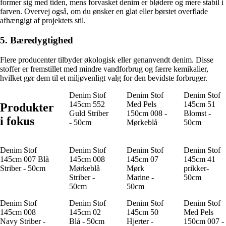
former sig med tiden, mens forvasket denim er blødere og mere stabil i
farven. Overvej også, om du ønsker en glat eller børstet overflade
afhængigt af projektets stil.
5. Bæredygtighed
Flere producenter tilbyder økologisk eller genanvendt denim. Disse
stoffer er fremstillet med mindre vandforbrug og færre kemikalier,
hvilket gør dem til et miljøvenligt valg for den bevidste forbruger.
Denim Stof
Denim Stof
Denim Stof
145cm 552
Med Pels
145cm 51
Produkter
Guld Striber
150cm 008 -
Blomst -
i fokus
- 50cm
Mørkeblå
50cm
Denim Stof
Denim Stof
Denim Stof
Denim Stof
145cm 007 Blå
145cm 008
145cm 07
145cm 41
Striber - 50cm
Mørkeblå
Mørk
prikker-
Striber -
Marine -
50cm
50cm
50cm
Denim Stof
Denim Stof
Denim Stof
Denim Stof
145cm 008
145cm 02
145cm 50
Med Pels
Navy Striber -
Blå - 50cm
Hjerter -
150cm 007 -